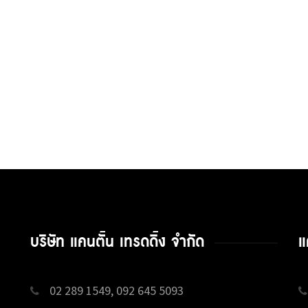
บริษัท แคนตั้น เทรดดิ้ง จำกัด
แ
02 289 1549, 092 645 5093