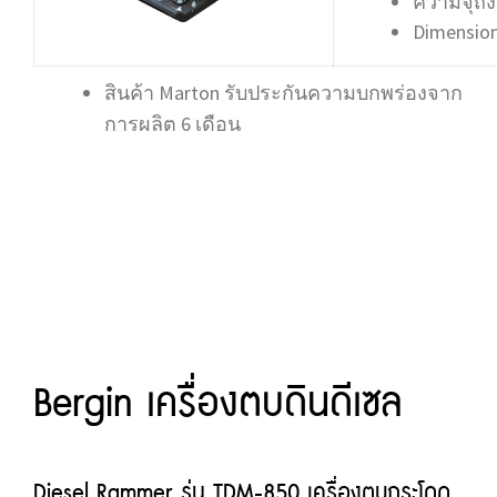
ความจุถังน
Dimension
สินค้า Marton รับประกันความบกพร่องจาก
การผลิต 6 เดือน
Bergin เครื่องตบดินดีเซล
Diesel Rammer รุ่น TDM-850 เครื่องตบกระโดด