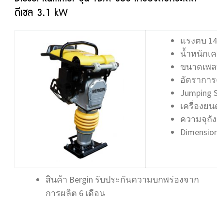
ดีเซล 3.1 kW
แรงตบ 14
น้ำหนักเคร
ขนาดเพลท
อัตราการต
Jumping S
เครื่องยน
ความจุถังน
Dimension
สินค้า Bergin รับประกันความบกพร่องจาก
การผลิต 6 เดือน