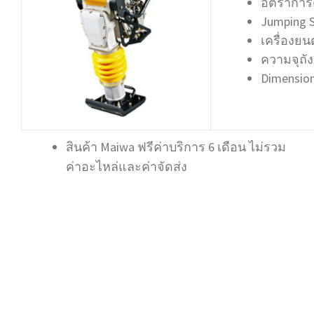
อัตราการต
Jumping S
เครื่องยน
ความจุถังน
Dimension
สินค้า Maiwa ฟรีค่าบริการ 6 เดือน ไม่รวม
ค่าอะไหล่และค่าจัดส่ง