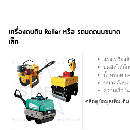
เครื่องตบดิน Roller หรือ รถบดถนนขนาด
เล็ก
แรงเหวี่ยงล้
บดอัดได้ลึ
น้ำหนักตัวเค
ขนาดล้อบด ก
ความเร็วในก
คลิกดูข้อมูลเพิ่มเติม